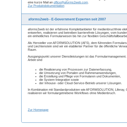
eine kurze Mail an
office@aforms2web.com
.
Zur Produktdokumentation
aforms2web - E-Government Experten seit 2007
aforms2web ist der erfahrene Komplettanbieter für medienbruchfreie ele
entwerfen, realisieren und betreiben barrierefreie Lösungen, vom kunde
ein einheitliches Formularwesen bis hin zur flexiblen Geschäftsfallbearbe
Als Hersteller von AFORMSOLUTION (AFS), dem führenden Formularse
und Liechtenstein sind wir ein etablierter Partner für die öffentliche Ve
Raum.
Ausgangspunkt unserer Dienstleistungen ist das Formularmanagement.
Arbeit sind
die Realisierung von Prozessen zur Datenerfassung,
die Umsetzung von Portalen und Rahmenanwendungen,
die Erstellung und Pflege von Formularen und Dokumenten,
die System-Integration sowie
der Inhouse- oder Cloud-Service-Betrieb unserer Lösungen.
In Kombination mit Standardprodukten wie AFORMSOLUTION, Liferay, 
realisieren wir formulargetriebene Workflows ohne Medienbruch.
Zur Homepage