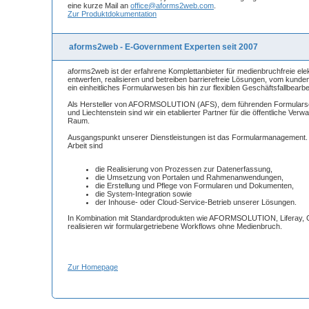
eine kurze Mail an
office@aforms2web.com
.
Zur Produktdokumentation
aforms2web - E-Government Experten seit 2007
aforms2web ist der erfahrene Komplettanbieter für medienbruchfreie ele
entwerfen, realisieren und betreiben barrierefreie Lösungen, vom kunde
ein einheitliches Formularwesen bis hin zur flexiblen Geschäftsfallbearbe
Als Hersteller von AFORMSOLUTION (AFS), dem führenden Formularse
und Liechtenstein sind wir ein etablierter Partner für die öffentliche Ve
Raum.
Ausgangspunkt unserer Dienstleistungen ist das Formularmanagement.
Arbeit sind
die Realisierung von Prozessen zur Datenerfassung,
die Umsetzung von Portalen und Rahmenanwendungen,
die Erstellung und Pflege von Formularen und Dokumenten,
die System-Integration sowie
der Inhouse- oder Cloud-Service-Betrieb unserer Lösungen.
In Kombination mit Standardprodukten wie AFORMSOLUTION, Liferay, 
realisieren wir formulargetriebene Workflows ohne Medienbruch.
Zur Homepage