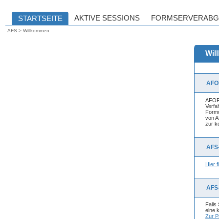
AFS > Willkommen
Wil
AFO
AFORM
Verfa
Formu
von A
zur k
AFS
Hier 
AFS
Falls
eine 
Zur P