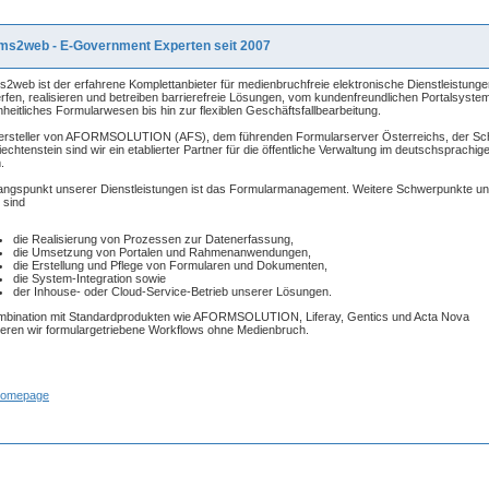
ms2web - E-Government Experten seit 2007
s2web ist der erfahrene Komplettanbieter für medienbruchfreie elektronische Dienstleistunge
rfen, realisieren und betreiben barrierefreie Lösungen, vom kundenfreundlichen Portalsyste
inheitliches Formularwesen bis hin zur flexiblen Geschäftsfallbearbeitung.
ersteller von AFORMSOLUTION (AFS), dem führenden Formularserver Österreichs, der Sc
iechtenstein sind wir ein etablierter Partner für die öffentliche Verwaltung im deutschsprachig
.
ngspunkt unserer Dienstleistungen ist das Formularmanagement. Weitere Schwerpunkte un
 sind
die Realisierung von Prozessen zur Datenerfassung,
die Umsetzung von Portalen und Rahmenanwendungen,
die Erstellung und Pflege von Formularen und Dokumenten,
die System-Integration sowie
der Inhouse- oder Cloud-Service-Betrieb unserer Lösungen.
mbination mit Standardprodukten wie AFORMSOLUTION, Liferay, Gentics und Acta Nova
sieren wir formulargetriebene Workflows ohne Medienbruch.
Homepage