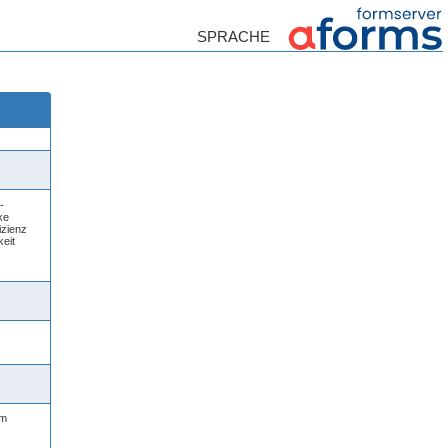
-
xe
izienz
eit
um