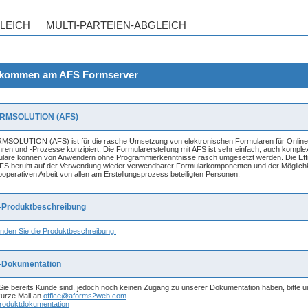
lkommen am AFS Formserver
RMSOLUTION (AFS)
SOLUTION (AFS) ist für die rasche Umsetzung von elektronischen Formularen für Online
hren und -Prozesse konzipiert. Die Formularerstellung mit AFS ist sehr einfach, auch komple
lare können von Anwendern ohne Programmierkenntnisse rasch umgesetzt werden. Die Eff
FS beruht auf der Verwendung wieder verwendbarer Formularkomponenten und der Möglichk
ooperativen Arbeit von allen am Erstellungsprozess beteiligten Personen.
-Produktbeschreibung
finden Sie die Produktbeschreibung.
-Dokumentation
 Sie bereits Kunde sind, jedoch noch keinen Zugang zu unserer Dokumentation haben, bitte 
kurze Mail an
office@aforms2web.com
.
roduktdokumentation