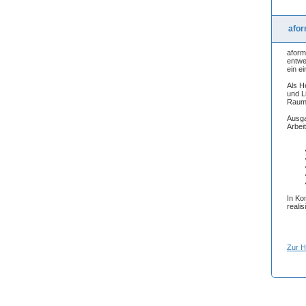
afor
aform
entwe
ein e
Als H
und L
Raum
Ausga
Arbeit
In Ko
reali
Zur 