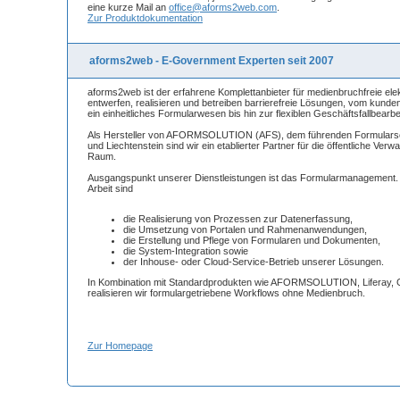
eine kurze Mail an
office@aforms2web.com
.
Zur Produktdokumentation
aforms2web - E-Government Experten seit 2007
aforms2web ist der erfahrene Komplettanbieter für medienbruchfreie ele
entwerfen, realisieren und betreiben barrierefreie Lösungen, vom kunde
ein einheitliches Formularwesen bis hin zur flexiblen Geschäftsfallbearbe
Als Hersteller von AFORMSOLUTION (AFS), dem führenden Formularse
und Liechtenstein sind wir ein etablierter Partner für die öffentliche Ve
Raum.
Ausgangspunkt unserer Dienstleistungen ist das Formularmanagement.
Arbeit sind
die Realisierung von Prozessen zur Datenerfassung,
die Umsetzung von Portalen und Rahmenanwendungen,
die Erstellung und Pflege von Formularen und Dokumenten,
die System-Integration sowie
der Inhouse- oder Cloud-Service-Betrieb unserer Lösungen.
In Kombination mit Standardprodukten wie AFORMSOLUTION, Liferay, 
realisieren wir formulargetriebene Workflows ohne Medienbruch.
Zur Homepage