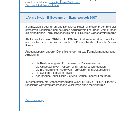
eine kurze Mail an
office@aforms2web.com
.
Zur Produktdokumentation
aforms2web - E-Government Experten seit 2007
aforms2web ist der erfahrene Komplettanbieter für medienbruchfreie ele
entwerfen, realisieren und betreiben barrierefreie Lösungen, vom kunde
ein einheitliches Formularwesen bis hin zur flexiblen Geschäftsfallbearbe
Als Hersteller von AFORMSOLUTION (AFS), dem führenden Formularse
und Liechtenstein sind wir ein etablierter Partner für die öffentliche Ve
Raum.
Ausgangspunkt unserer Dienstleistungen ist das Formularmanagement.
Arbeit sind
die Realisierung von Prozessen zur Datenerfassung,
die Umsetzung von Portalen und Rahmenanwendungen,
die Erstellung und Pflege von Formularen und Dokumenten,
die System-Integration sowie
der Inhouse- oder Cloud-Service-Betrieb unserer Lösungen.
In Kombination mit Standardprodukten wie AFORMSOLUTION, Liferay, 
realisieren wir formulargetriebene Workflows ohne Medienbruch.
Zur Homepage