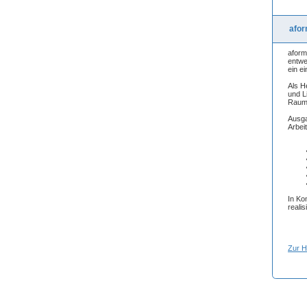
afor
aform
entwe
ein e
Als H
und L
Raum
Ausga
Arbeit
In Ko
reali
Zur 