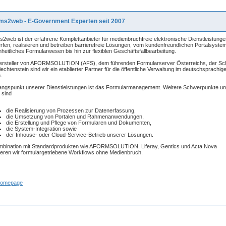
ms2web - E-Government Experten seit 2007
s2web ist der erfahrene Komplettanbieter für medienbruchfreie elektronische Dienstleistunge
rfen, realisieren und betreiben barrierefreie Lösungen, vom kundenfreundlichen Portalsyste
inheitliches Formularwesen bis hin zur flexiblen Geschäftsfallbearbeitung.
ersteller von AFORMSOLUTION (AFS), dem führenden Formularserver Österreichs, der Sc
iechtenstein sind wir ein etablierter Partner für die öffentliche Verwaltung im deutschsprachig
.
ngspunkt unserer Dienstleistungen ist das Formularmanagement. Weitere Schwerpunkte un
 sind
die Realisierung von Prozessen zur Datenerfassung,
die Umsetzung von Portalen und Rahmenanwendungen,
die Erstellung und Pflege von Formularen und Dokumenten,
die System-Integration sowie
der Inhouse- oder Cloud-Service-Betrieb unserer Lösungen.
mbination mit Standardprodukten wie AFORMSOLUTION, Liferay, Gentics und Acta Nova
sieren wir formulargetriebene Workflows ohne Medienbruch.
Homepage