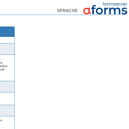
-
xe
izienz
eit
um