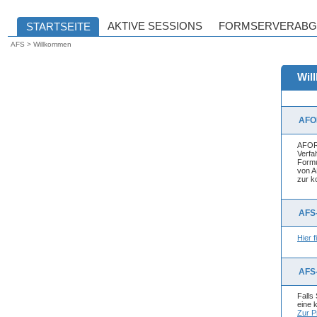
AFS > Willkommen
Wil
AFO
AFORM
Verfa
Formu
von A
zur k
AFS
Hier 
AFS
Falls
eine 
Zur P