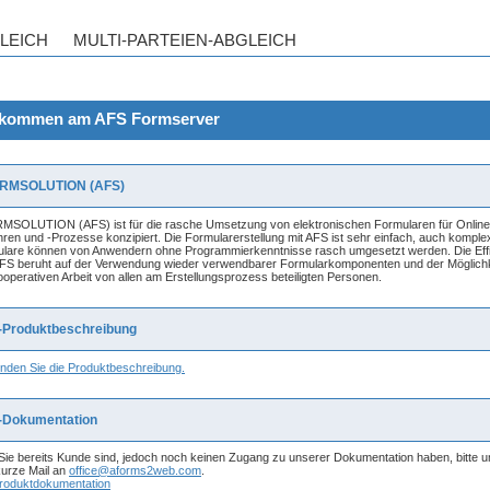
lkommen am AFS Formserver
RMSOLUTION (AFS)
SOLUTION (AFS) ist für die rasche Umsetzung von elektronischen Formularen für Online
hren und -Prozesse konzipiert. Die Formularerstellung mit AFS ist sehr einfach, auch komple
lare können von Anwendern ohne Programmierkenntnisse rasch umgesetzt werden. Die Eff
FS beruht auf der Verwendung wieder verwendbarer Formularkomponenten und der Möglichk
ooperativen Arbeit von allen am Erstellungsprozess beteiligten Personen.
-Produktbeschreibung
finden Sie die Produktbeschreibung.
-Dokumentation
 Sie bereits Kunde sind, jedoch noch keinen Zugang zu unserer Dokumentation haben, bitte 
kurze Mail an
office@aforms2web.com
.
roduktdokumentation